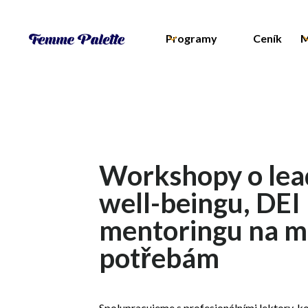
Programy
Ceník
M
Workshopy o lea
well-beingu, DEI
mentoringu na m
potřebám
Spolupracujeme s profesionálními lektory, k