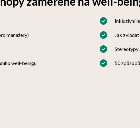
opy zaměřené na well-bein
Inkluzivní l
pro manažery)
Jak zvládat
Stereotypy 
bního well-beingu
50 způsobů