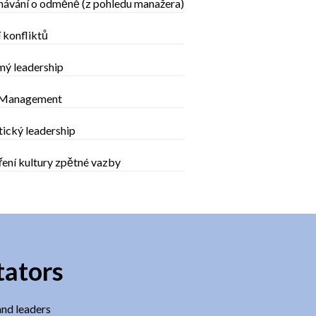
návání o odměně (z pohledu manažera)
 konfliktů
ý leadership
 Management
ický leadership
ení kultury zpětné vazby
tators
and leaders