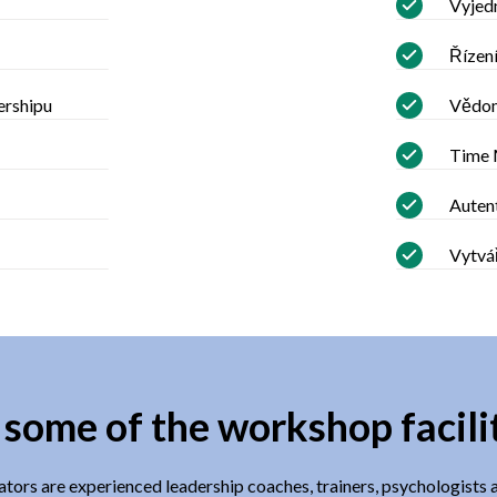
Vyjed
Řízení
ershipu
Vědom
Time
Autent
Vytvář
some of the workshop facili
tators are experienced leadership coaches, trainers, psychologists 