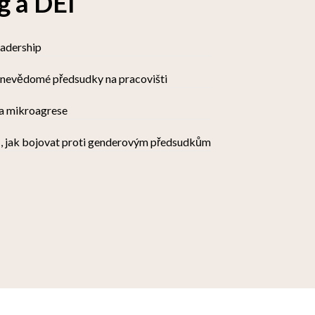
g a DEI
eadership
 nevědomé předsudky na pracovišti
a mikroagrese
, jak bojovat proti genderovým předsudkům