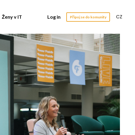
CZ
Ženy v IT
Log in
Připoj se do komunity