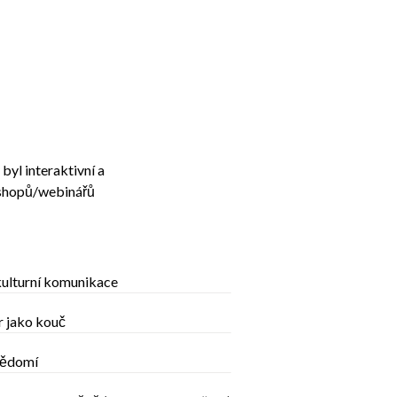
byl interaktivní a
rkshopů/webinářů
ulturní komunikace
r jako kouč
ědomí