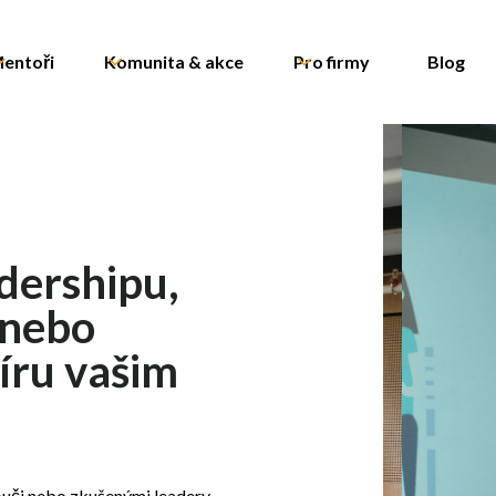
entoři
Komunita & akce
Pro firmy
Blog
dershipu,
 nebo
íru vašim
ouči nebo zkušenými leadery,