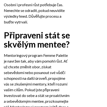
Osobní i profesní růst potřebuje čas.
Nenechte se odradit, pokud neuvidíte
výsledky hned. Důvěřujte procesu a
buďte vytrvalí.
Připraveni stát se
skvělým mentee?
Mentoringový program Femme Palette
je navržen tak, aby vám pomohl růst. Ať
už chcete změnit obor, získat
sebevědomí nebo posunout své vůdčí
schopnosti na další úroveň, propojíme
vás se zkušenými mentory, kteří rozumí
vašim cílům. Pokud jste připraveni
investovat do sebe a stát se proaktivním
a sebevědomým mentee, prozkoumejte
náš Mentoringový program ještě dnes a