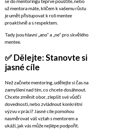
se do mentoringu teprve pouštíte, nebo
už mentora máte, klíčem k vašemu růstu
je umět přistupovat k roli mentee
proaktivně a s respektem.
Tady jsou hlavní „ano“ a „ne“ pro skvělého
mentee.
✅ Dělejte: Stanovte si
jasné cíle
Než začnete mentoring, udělejte si čas na
zamyšlení nad tím, co chcete dosáhnout.
Chcete změnit obor, zlepšit své vůdčí
dovednosti, nebo zvládnout konkrétní
výzvu v práci? Jasné cíle pomohou
nasměrovat váš vztah s mentorem a
ukáží, jak vás může nejlépe podpořit.