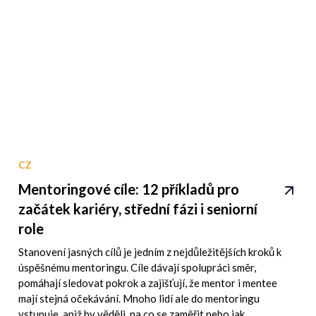
CZ
Mentoringové cíle: 12 příkladů pro
začátek kariéry, střední fázi i seniorní
role
Stanovení jasných cílů je jedním z nejdůležitějších kroků k
úspěšnému mentoringu. Cíle dávají spolupráci směr,
pomáhají sledovat pokrok a zajišťují, že mentor i mentee
mají stejná očekávání. Mnoho lidí ale do mentoringu
vstupuje, aniž by věděli, na co se zaměřit nebo jak