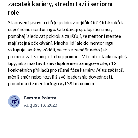
začátek kariéry, střední fázi i seniorní
role
Stanovení jasných cílů je jedním z nejdůležitějších kroků k
úspěšnému mentoringu. Cíle dávají spolupráci směr,
pomáhají sledovat pokrok a zajišťují, že mentor i mentee
mají stejná očekávání. Mnoho lidí ale do mentoringu
vstupuje, aniž by věděli, na co se zaměřit nebo jak
pojmenovat, s čím potřebují pomoct. V tomto článku najdeš
tipy, jak si nastavit smysluplné mentoringové cíle, i 12
konkrétních příkladů pro různé fáze kariéry. Ať už začínáš,
měníš směr nebo rozvíjíš své leadership dovednosti,
pomohou ti z mentoringu vytěžit maximum.
Femme Palette
August 13, 2023