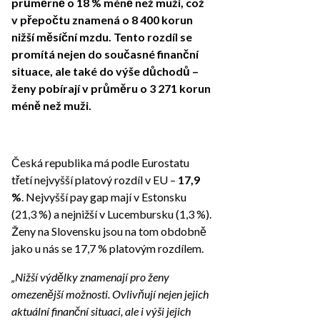
průměrně o 18 % méně než muži, což
v přepočtu znamená o 8 400 korun
nižší měsíční mzdu. Tento rozdíl se
promítá nejen do současné finanční
situace, ale také do výše důchodů –
ženy pobírají v průměru o 3 271 korun
méně než muži.
Česká republika má podle Eurostatu
třetí nejvyšší platový rozdíl v EU –
17,9
%
. Nejvyšší pay gap mají v Estonsku
(21,3 %) a nejnižší v Lucembursku (1,3 %).
Ženy na Slovensku jsou na tom obdobně
jako u nás se 17,7 % platovým rozdílem.
„Nižší výdělky znamenají pro ženy
omezenější možnosti. Ovlivňují nejen jejich
aktuální finanční situaci, ale i výši jejich