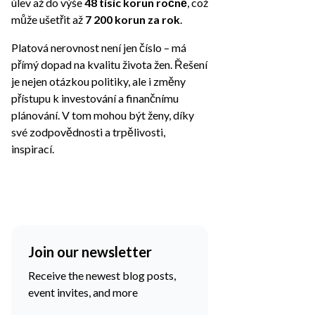
úlev až do výše
48 tisíc korun ročně
, což
může ušetřit až
7 200 korun za rok
.
Platová nerovnost není jen číslo – má
přímý dopad na kvalitu života žen. Řešení
je nejen otázkou politiky, ale i změny
přístupu k investování a finančnímu
plánování. V tom mohou být ženy, díky
své zodpovědnosti a trpělivosti,
inspirací.
Join our newsletter
Receive the newest blog posts,
event invites, and more