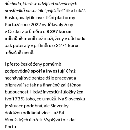
důchodu, která se odvíjí od odvedených
prostředků na sociální pojištění,“
říká Lukáš
Raška, analytik investiční platformy
Portu.V roce 2022 vydělávaly ženy
v Česku v průměru o
8 397 korun
měsíčně méně
než muži, ženy v důchodu
pak pobíraly v průměru o 3 271 korun
měsíčně méně.
I přesto české ženy poměrně
zodpovědně
spoří a investují
, čímž
nechávají své peníze dále pracovat a
připravují se tak na finančně zajištěnou
budoucnost. I když investiční úložky žen
tvoří 73 % toho, co u mužů. Na Slovensku
je situace podobná, ale Slovenky
dokážou odkládat více – až 84
%mužských úložek. Vyplývá to z dat
Portu.