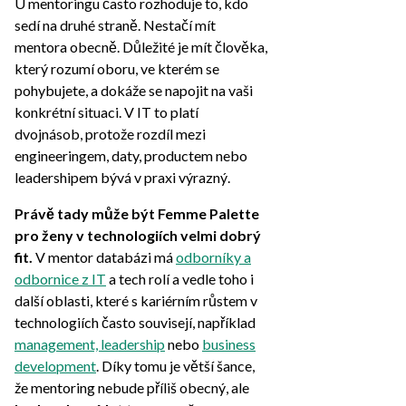
U mentoringu často rozhoduje to, kdo
sedí na druhé straně. Nestačí mít
mentora obecně. Důležité je mít člověka,
který rozumí oboru, ve kterém se
pohybujete, a dokáže se napojit na vaši
konkrétní situaci. V IT to platí
dvojnásob, protože rozdíl mezi
engineeringem, daty, productem nebo
leadershipem bývá v praxi výrazný.
Právě tady může být Femme Palette
pro ženy v technologiích velmi dobrý
fit.
V mentor databázi má
odborníky a
odbornice z IT
a tech rolí a vedle toho i
další oblasti, které s kariérním růstem v
technologiích často souvisejí, například
management, leadership
nebo
business
development
. Díky tomu je větší šance,
že mentoring nebude příliš obecný, ale