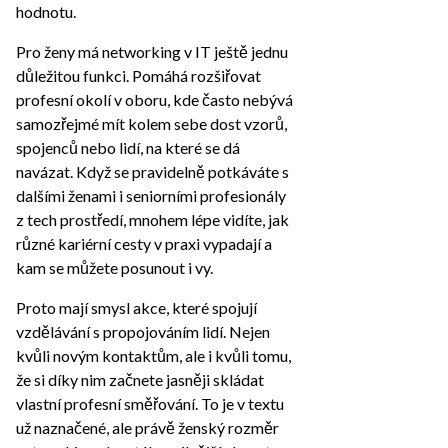
hodnotu.
Pro ženy má networking v IT ještě jednu
důležitou funkci. Pomáhá rozšiřovat
profesní okolí v oboru, kde často nebývá
samozřejmé mít kolem sebe dost vzorů,
spojenců nebo lidí, na které se dá
navázat. Když se pravidelně potkáváte s
dalšími ženami i seniorními profesionály
z tech prostředí, mnohem lépe vidíte, jak
různé kariérní cesty v praxi vypadají a
kam se můžete posunout i vy.
Proto mají smysl akce, které spojují
vzdělávání s propojováním lidí. Nejen
kvůli novým kontaktům, ale i kvůli tomu,
že si díky nim začnete jasněji skládat
vlastní profesní směřování. To je v textu
už naznačené, ale právě ženský rozměr