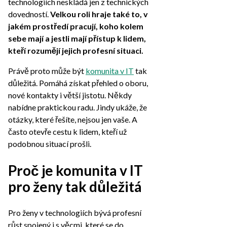
technologiích neskládá jen z technických
dovedností.
Velkou roli hraje také to, v
jakém prostředí pracují, koho kolem
sebe mají a jestli mají přístup k lidem,
kteří rozumějí jejich profesní situaci.
Právě proto může být
komunita v IT
tak
důležitá. Pomáhá získat přehled o oboru,
nové kontakty i větší jistotu. Někdy
nabídne praktickou radu. Jindy ukáže, že
otázky, které řešíte, nejsou jen vaše. A
často otevře cestu k lidem, kteří už
podobnou situací prošli.
Proč je komunita v IT
pro ženy tak důležitá
Pro ženy v technologiích bývá profesní
růst spojený i s věcmi, které se do