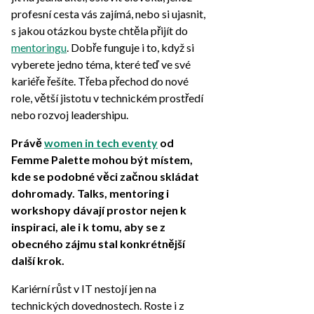
profesní cesta vás zajímá, nebo si ujasnit,
s jakou otázkou byste chtěla přijít do
mentoringu
. Dobře funguje i to, když si
vyberete jedno téma, které teď ve své
kariéře řešíte. Třeba přechod do nové
role, větší jistotu v technickém prostředí
nebo rozvoj leadershipu.
Právě
women in tech eventy
od
Femme Palette mohou být místem,
kde se podobné věci začnou skládat
dohromady. Talks, mentoring i
workshopy dávají prostor nejen k
inspiraci, ale i k tomu, aby se z
obecného zájmu stal konkrétnější
další krok.
Kariérní růst v IT nestojí jen na
technických dovednostech. Roste i z