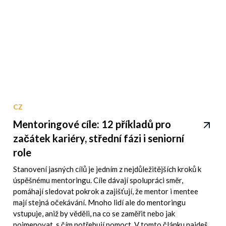
CZ
Mentoringové cíle: 12 příkladů pro
začátek kariéry, střední fázi i seniorní
role
Stanovení jasných cílů je jedním z nejdůležitějších kroků k
úspěšnému mentoringu. Cíle dávají spolupráci směr,
pomáhají sledovat pokrok a zajišťují, že mentor i mentee
mají stejná očekávání. Mnoho lidí ale do mentoringu
vstupuje, aniž by věděli, na co se zaměřit nebo jak
pojmenovat, s čím potřebují pomoct. V tomto článku najdeš