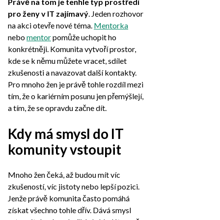
Právě na tom je tenhle typ prostředí
pro ženy v IT zajímavý
. Jeden rozhovor
na akci otevře nové téma.
Mentorka
nebo
mentor
pomůže uchopit ho
konkrétněji. Komunita vytvoří prostor,
kde se k němu můžete vracet, sdílet
zkušenosti a navazovat další kontakty.
Pro mnoho žen je právě tohle rozdíl mezi
tím, že o kariérním posunu jen přemýšlejí,
a tím, že se opravdu začne dít.
Kdy má smysl do IT
komunity vstoupit
Mnoho žen čeká, až budou mít víc
zkušeností, víc jistoty nebo lepší pozici.
Jenže právě komunita často pomáhá
získat všechno tohle dřív. Dává smysl