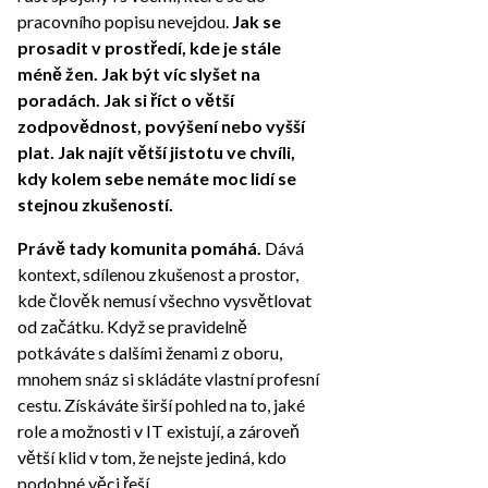
pracovního popisu nevejdou.
Jak se
prosadit v prostředí, kde je stále
méně žen. Jak být víc slyšet na
poradách. Jak si říct o větší
zodpovědnost, povýšení nebo vyšší
plat.
Jak najít větší jistotu ve chvíli,
kdy kolem sebe nemáte moc lidí se
stejnou zkušeností.
Právě tady komunita pomáhá.
Dává
kontext, sdílenou zkušenost a prostor,
kde člověk nemusí všechno vysvětlovat
od začátku. Když se pravidelně
potkáváte s dalšími ženami z oboru,
mnohem snáz si skládáte vlastní profesní
cestu. Získáváte širší pohled na to, jaké
role a možnosti v IT existují, a zároveň
větší klid v tom, že nejste jediná, kdo
podobné věci řeší.