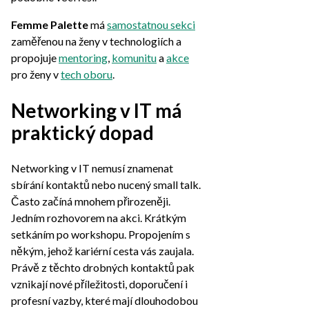
Femme Palette
má
samostatnou sekci
zaměřenou na ženy v technologiích a
propojuje
mentoring
,
komunitu
a
akce
pro ženy v
tech oboru
.
Networking v IT má
praktický dopad
Networking v IT nemusí znamenat
sbírání kontaktů nebo nucený small talk.
Často začíná mnohem přirozeněji.
Jedním rozhovorem na akci. Krátkým
setkáním po workshopu. Propojením s
někým, jehož kariérní cesta vás zaujala.
Právě z těchto drobných kontaktů pak
vznikají nové příležitosti, doporučení i
profesní vazby, které mají dlouhodobou