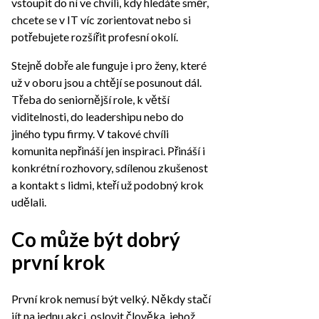
vstoupit do ní ve chvíli, kdy hledáte směr,
chcete se v IT víc zorientovat nebo si
potřebujete rozšířit profesní okolí.
Stejně dobře ale funguje i pro ženy, které
už v oboru jsou a chtějí se posunout dál.
Třeba do seniornější role, k větší
viditelnosti, do leadershipu nebo do
jiného typu firmy. V takové chvíli
komunita nepřináší jen inspiraci. Přináší i
konkrétní rozhovory, sdílenou zkušenost
a kontakt s lidmi, kteří už podobný krok
udělali.
Co může být dobrý
první krok
První krok nemusí být velký. Někdy stačí
jít na jednu akci, oslovit člověka, jehož