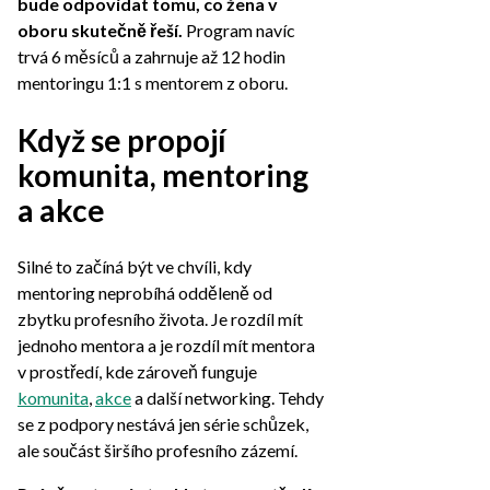
bude odpovídat tomu, co žena v
oboru skutečně řeší.
Program navíc
trvá 6 měsíců a zahrnuje až 12 hodin
mentoringu 1:1 s mentorem z oboru.
Když se propojí
komunita, mentoring
a akce
Silné to začíná být ve chvíli, kdy
mentoring neprobíhá odděleně od
zbytku profesního života. Je rozdíl mít
jednoho mentora a je rozdíl mít mentora
v prostředí, kde zároveň funguje
komunita
,
akce
a další networking. Tehdy
se z podpory nestává jen série schůzek,
ale součást širšího profesního zázemí.