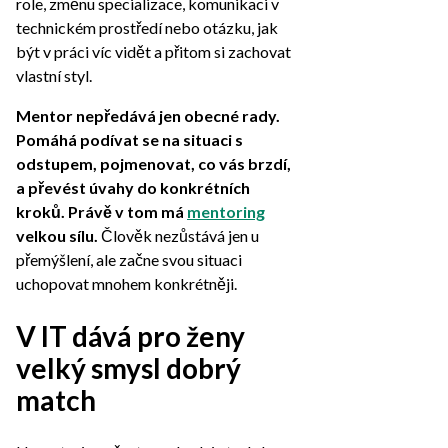
role, změnu specializace, komunikaci v
technickém prostředí nebo otázku, jak
být v práci víc vidět a přitom si zachovat
vlastní styl.
Mentor nepředává jen obecné rady.
Pomáhá podívat se na situaci s
odstupem, pojmenovat, co vás brzdí,
a převést úvahy do konkrétních
kroků. Právě v tom má
mentoring
velkou sílu.
Člověk nezůstává jen u
přemýšlení, ale začne svou situaci
uchopovat mnohem konkrétněji.
V IT dává pro ženy
velký smysl dobrý
match