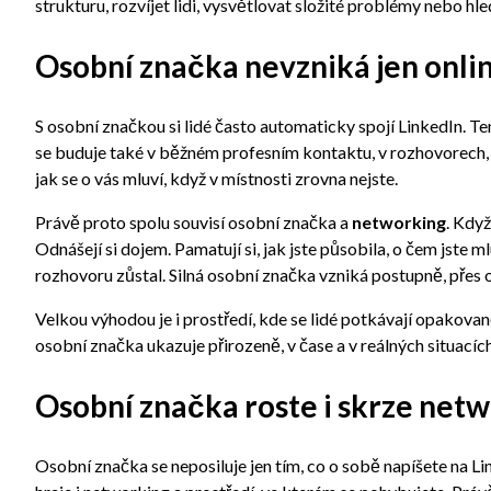
strukturu, rozvíjet lidi, vysvětlovat složité problémy nebo hl
Osobní značka nevzniká jen onli
S osobní značkou si lidé často automaticky spojí LinkedIn. Ten 
se buduje také v běžném profesním kontaktu, v rozhovorech
jak se o vás mluví, když v místnosti zrovna nejste.
Právě proto spolu souvisí osobní značka a
networking
. Když
Odnášejí si dojem. Pamatují si, jak jste působila, o čem jste ml
rozhovoru zůstal. Silná osobní značka vzniká postupně, přes 
Velkou výhodou je i prostředí, kde se lidé potkávají opakovan
osobní značka ukazuje přirozeně, v čase a v reálných situacích
Osobní značka roste i skrze net
Osobní značka se neposiluje jen tím, co o sobě napíšete na Lin