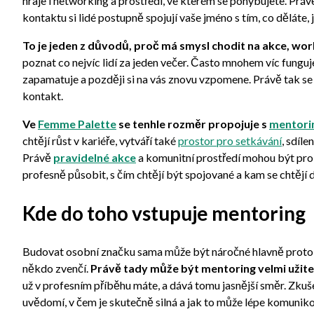
hraje i networking a prostředí, ve kterém se pohybujete. Pr
kontaktu si lidé postupně spojují vaše jméno s tím, co děláte, j
To je jeden z důvodů, proč má smysl chodit na akce, w
poznat co nejvíc lidí za jeden večer. Často mnohem víc funguj
zapamatuje a později si na vás znovu vzpomene. Právě tak se
kontakt.
Ve
Femme Palette
se tenhle rozměr propojuje s
mentor
chtějí růst v kariéře, vytváří také
prostor pro setkávání
, sdíl
Právě
pravidelné akce
a komunitní prostředí mohou být pro 
profesně působit, s čím chtějí být spojované a kam se chtějí 
Kde do toho vstupuje mentoring
Budovat osobní značku sama může být náročné hlavně proto, ž
někdo zvenčí.
Právě tady může být mentoring velmi užit
už v profesním příběhu máte, a dává tomu jasnější směr. Zkuš
uvědomí, v čem je skutečně silná a jak to může lépe komuniko