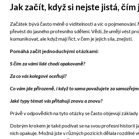
Jak začít, když si nejste jistá, čí
Začátek bývá často méně o viditelnosti a víc o pojmenování. 
převést do jasného profesního sdělení. Vědí, že umějí vést pro
komunikovat, ale když mají říct, v čem je jejich síla, znejistí.
Pomáhá začít jednoduchými otázkami:
S čím za vámi lidé chodí opakovaně?
Za co vás kolegové oceňují?
Co vám jde přirozeně, i když to sama považujete za samozřejm
Jaké typy témat vás přitahují znovu a znovu?
Právě v odpovědích na tyto otázky se často objevují základy
Dobrým krokem je také podívat se na svou profesní historii jak
nich opakuje. Možná jste v různých pozicích dělala rozdílné věc