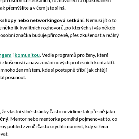
ávě při osobních setkáních, rozhovorech a opakovaném
ak přemýšlíte a v čem jste silná.
orkshopy nebo networkingová setkání.
Nemusí jít o to
e několik kvalitních rozhovorů, po kterých si vás někdo
 osobní značka buduje přirozeně, přes zkušenost a reálný
ingem
i
komunitou
.
Vedle programů pro ženy, které
ení zkušeností a navazování nových profesních kontaktů.
mnoho žen místem, kde si postupně tříbí, jak chtějí
dál posunout.
e vlastní silné stránky často nevidíme tak přesně jako
ečný
. Mentor nebo mentorka pomáhá pojmenovat to, co
ený pohled zvenčí často urychlí moment, kdy si žena
vat.