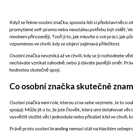
Když se řekne osobní značka, spousta lidí si představí něco o
promyšlené self-promo nebo neustálou potřebu být vidět. Ve
mnohem přirozeněji. Tvoří ji to, jak mluvíte o své práci, jak půs
vzpomenou ve chvíli, kdy se objeví zajímavá příležitost.
Osobní značka nevzniká až ve chvíli, kdy se ji rozhodnete vědom
necháváte vznikat náhodně, nebo jí dáváte jasnější směr. Právě 
hodnotou skutečně spojí.
Co osobní značka skutečně zna
Osobní značka není role, kterou si na sebe vezmete. Je to souh
spojují. Může jít o to, že jste člověk, který umí dotahovat věc
vysvětlit složité věci jednoduše nebo přinášet klid ve chvíli, 
Právě proto osobní branding nemusí stát na hlasitém sebepro