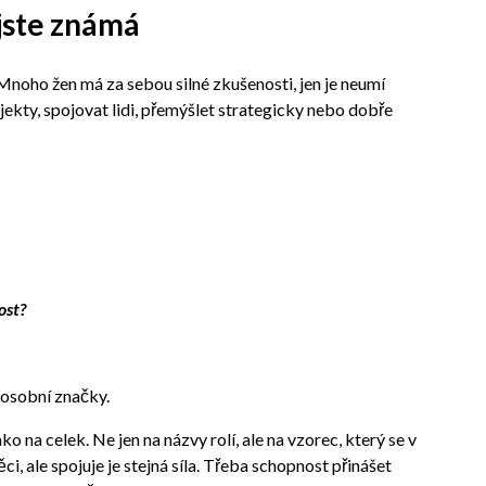
m jste známá
Mnoho žen má za sebou silné zkušenosti, jen je neumí
jekty, spojovat lidi, přemýšlet strategicky nebo dobře
ost?
 osobní značky.
o na celek. Ne jen na názvy rolí, ale na vzorec, který se v
i, ale spojuje je stejná síla. Třeba schopnost přinášet