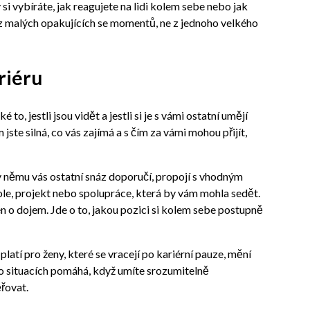
si vybíráte, jak reagujete na lidi kolem sebe nebo jak
z malých opakujících se momentů, ne z jednoho velkého
riéru
to, jestli jsou vidět a jestli si je s vámi ostatní umějí
jste silná, co vás zajímá a s čím za vámi mohou přijít,
 němu vás ostatní snáz doporučí, propojí s vhodným
ole, projekt nebo spolupráce, která by vám mohla sedět.
 o dojem. Jde o to, jakou pozici si kolem sebe postupně
platí pro ženy, které se vracejí po kariérní pauze, mění
to situacích pomáhá, když umíte srozumitelně
řovat.