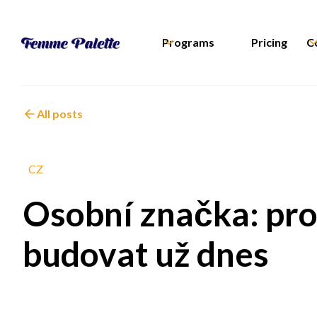
Programs
Pricing
C
All posts
CZ
Osobní značka: proč
budovat už dnes