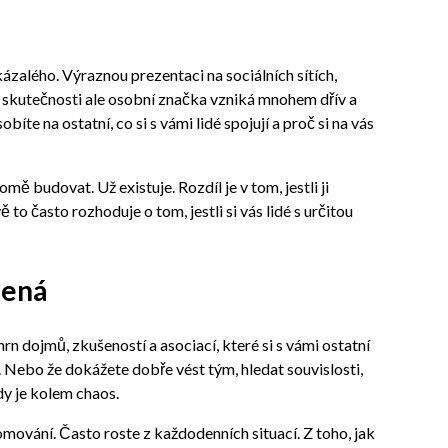
kázalého. Výraznou prezentaci na sociálních sítích,
 skutečnosti ale osobní značka vzniká mnohem dřív a
obíte na ostatní, co si s vámi lidé spojují a proč si na vás
ě budovat. Už existuje. Rozdíl je v tom, jestli ji
to často rozhoduje o tom, jestli si vás lidé s určitou
mená
rn dojmů, zkušeností a asociací, které si s vámi ostatní
i. Nebo že dokážete dobře vést tým, hledat souvislosti,
kdy je kolem chaos.
mování. Často roste z každodenních situací. Z toho, jak