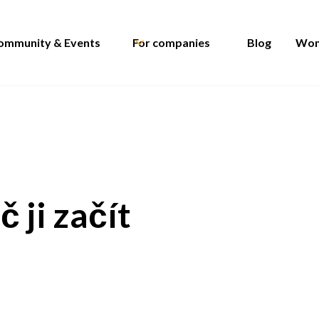
ommunity & Events
For companies
Blog
Wom
 ji začít