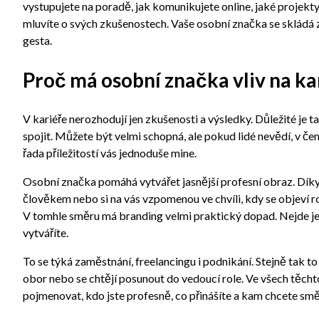
vystupujete na poradě, jak komunikujete online, jaké projekty 
mluvíte o svých zkušenostech. Vaše osobní značka se skládá 
gesta.
Proč má osobní značka vliv na ka
V kariéře nerozhodují jen zkušenosti a výsledky. Důležité je také 
spojit. Můžete být velmi schopná, ale pokud lidé nevědí, v čem 
řada příležitostí vás jednoduše mine.
Osobní značka pomáhá vytvářet jasnější profesní obraz. Díky
člověkem nebo si na vás vzpomenou ve chvíli, kdy se objeví r
V tomhle směru má branding velmi praktický dopad. Nejde jen
vytváříte.
To se týká zaměstnání, freelancingu i podnikání. Stejně tak to 
obor nebo se chtějí posunout do vedoucí role. Ve všech těch
pojmenovat, kdo jste profesně, co přinášíte a kam chcete smě